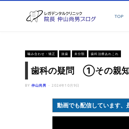
TOP
噛み合わせ・矯正
抜歯
未分類
歯科治療あれこれ
歯科の疑問 ①その親
BY
仲山尚男
2024年10月9日
動画でも配信しています、