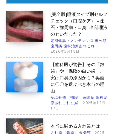
[完全版]唾液タイプ別セルフ
チェック（口腔ケア） – 歯
石・歯周病・口臭…全部唾液
のせいだった？
定期健診・メンテナンス
未分類
歯周病
歯科治療あれこれ
2026年5月18日
【歯科医が警告】その「銀
歯」や「保険の白い歯」、
実は口臭の原因かも？奥歯
に〇〇を選ぶべき本当の理
由
かぶせ物（補綴）
歯周病
歯科治
療あれこれ
虫歯
2025年12月
17日
本当に噛める入れ歯とは
入れ歯（義歯）
未分類
2025