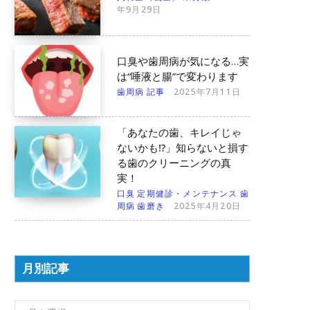
年9月29日
口臭や歯周病が気になる…実
は“唾液と腸”で変わります
歯周病
記事
2025年7月11日
「あなたの歯、キレイじゃ
ないかも⁉︎」知らないと損す
る歯のクリーニングの真
実！
口臭
定期健診・メンテナンス
歯
周病
歯磨き
2025年4月20日
月別記事
月